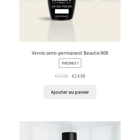
Vernis semi-permanent Beautix 808
PROMO !
Le
Le
€
17.00
€
14.98
prix
prix
initial
actuel
Ajouter au panier
était :
est :
€17.00.
€14.98.