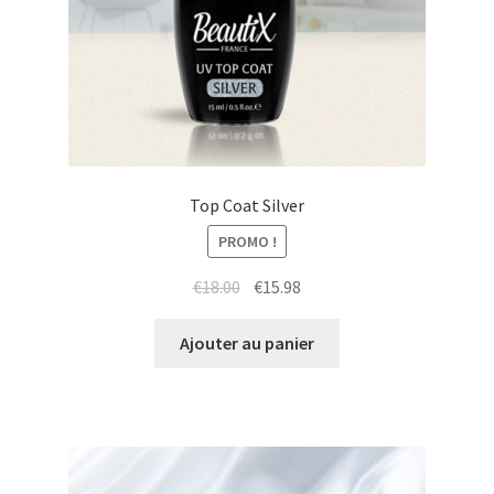
Top Coat Silver
PROMO !
Le
Le
€
18.00
€
15.98
prix
prix
initial
actuel
Ajouter au panier
était :
est :
€18.00.
€15.98.