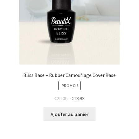
Bliss Base – Rubber Camouflage Cover Base
PROMO !
Le
Le
€
20.00
€
18.98
prix
prix
initial
actuel
Ajouter au panier
était :
est :
€20.00.
€18.98.