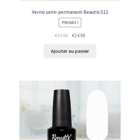
Vernis semi-permanent Beautix 512
PROMO !
Le
Le
€
17.00
€
14.98
prix
prix
initial
actuel
Ajouter au panier
était :
est :
€17.00.
€14.98.