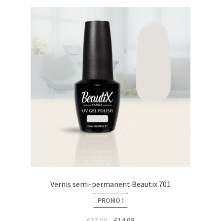
Vernis semi-permanent Beautix 701
PROMO !
Le
Le
€
17.00
€
14.98