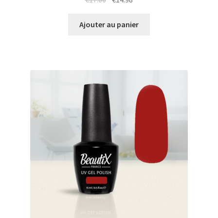
prix
prix
initial
actuel
Ajouter au panier
était :
est :
€17.00.
€14.98.