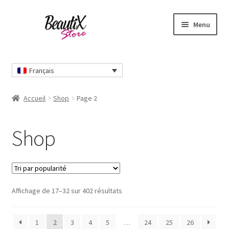
Aller
Aller
Menu
à
au
la
contenu
Accueil
navigation
Français
Contactez-nous
Accueil
Shop
Page 2
Livraisons et retours
Shop
Mon compte
Nos modes de paiement
Trié
Panier
Affichage de 17–32 sur 402 résultats
par
popularité
Qui sommes-nous
1
2
3
4
5
…
24
25
26