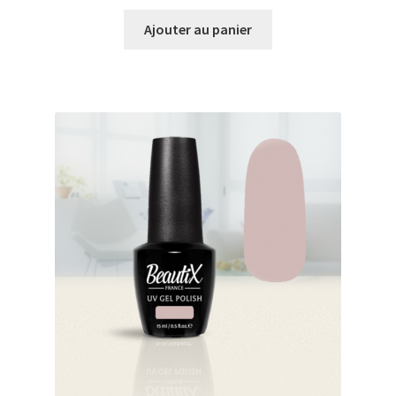
prix
prix
initial
actuel
Ajouter au panier
était :
est :
€20.00.
€18.98.