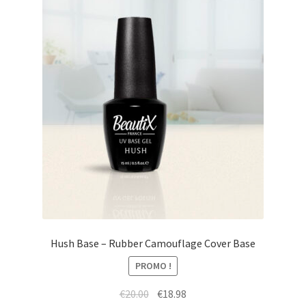
Hush Base – Rubber Camouflage Cover Base
PROMO !
Le
Le
€
20.00
€
18.98