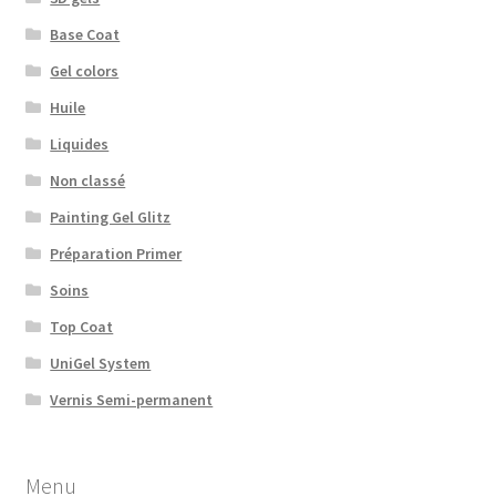
Base Coat
Gel colors
Huile
Liquides
Non classé
Painting Gel Glitz
Préparation Primer
Soins
Top Coat
UniGel System
Vernis Semi-permanent
Menu