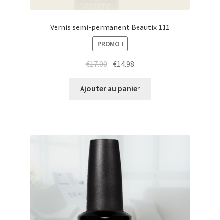
Vernis semi-permanent Beautix 111
PROMO !
Le
Le
€
17.00
€
14.98
prix
prix
initial
actuel
Ajouter au panier
était :
est :
€17.00.
€14.98.