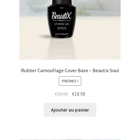
Rubber Camouflage Cover Base – Beautix Soul
PROMO !
Le
Le
€
20.00
€
18.98
prix
prix
initial
actuel
Ajouter au panier
était :
est :
€20.00.
€18.98.