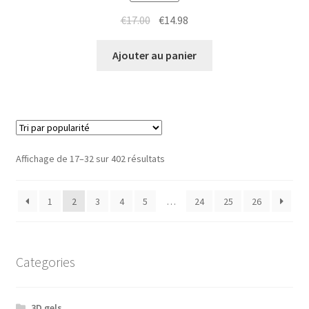
Le
Le
€
17.00
€
14.98
prix
prix
initial
actuel
Ajouter au panier
était :
est :
€17.00.
€14.98.
Trié
Affichage de 17–32 sur 402 résultats
par
popularité
1
2
3
4
5
…
24
25
26
Categories
3D gels