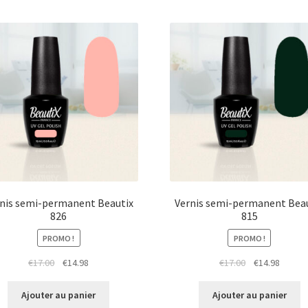
nis semi-permanent Beautix
Vernis semi-permanent Bea
826
815
PROMO !
PROMO !
Le
Le
Le
Le
€
17.00
€
14.98
€
17.00
€
14.98
prix
prix
prix
prix
initial
actuel
initial
actuel
Ajouter au panier
Ajouter au panier
était :
est :
était :
est :