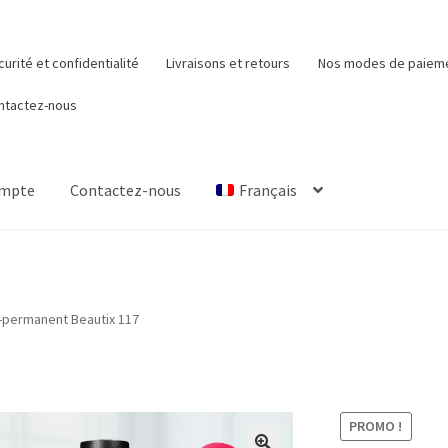
urité et confidentialité
Livraisons et retours
Nos modes de paiem
ntactez-nous
ompte
Contactez-nous
Français
Mon compte
Nos modes de paiement
Panier
Qui sommes-nous
-permanent Beautix 117
PROMO !