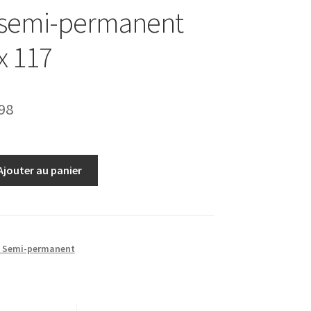
 semi-permanent
x 117
Le
98
prix
al
actuel
Ajouter au panier
 :
est :
00.
€14.98.
s Semi-permanent