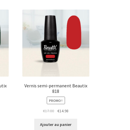
utix
Vernis semi-permanent Beautix
818
PROMO !
Le
Le
€
17.00
€
14.98
prix
prix
initial
actuel
Ajouter au panier
était :
est :