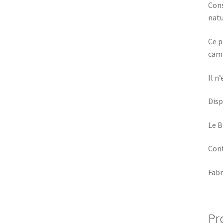
Cons
natu
Ce p
camp
Il n
Disp
Le B
Cont
Fabr
Pr