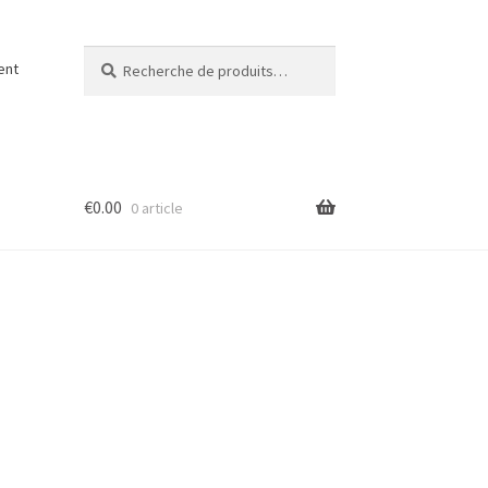
Recherche
Recherche
ent
pour :
€
0.00
0 article