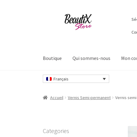
Aller
Aller
Séc
à
au
la
contenu
Co
navigation
Boutique
Qui sommes-nous
Mon c
Accueil
Contactez-nous
Livraisons et retours
Français
Sécurité et confidentialité
Validation
Accueil
Vernis Semi-permanent
Vernis semi
Categories