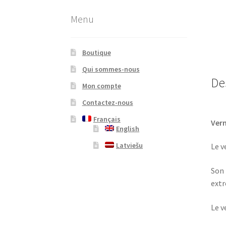
Menu
Boutique
Qui sommes-nous
De
Mon compte
Contactez-nous
Français
Vern
English
Latviešu
Le v
Son 
extr
Le v