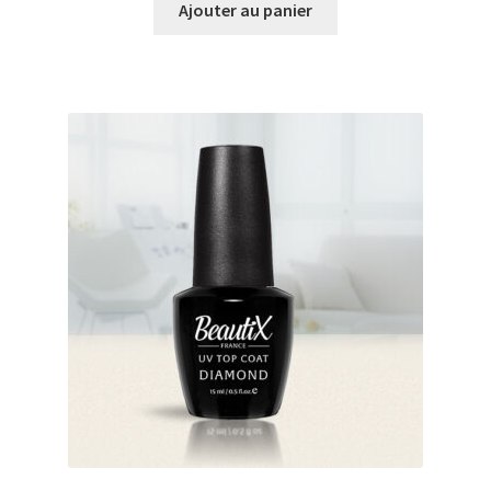
initial
actuel
Ajouter au panier
était :
est :
€18.00.
€15.98.