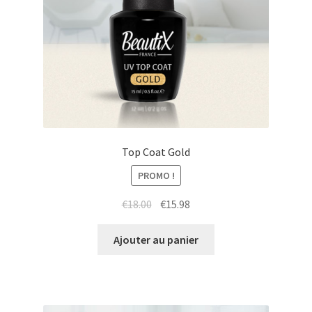
Top Coat Gold
PROMO !
Le
Le
€
18.00
€
15.98
prix
prix
initial
actuel
Ajouter au panier
était :
est :
€18.00.
€15.98.