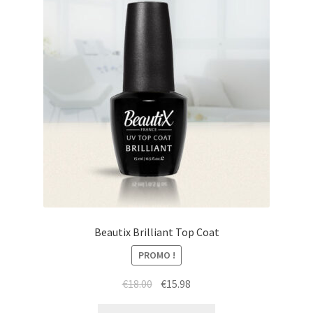
Sécurité et confidentialité
Validation
Beautix Brilliant Top Coat
PROMO !
Le
Le
€
18.00
€
15.98
prix
prix