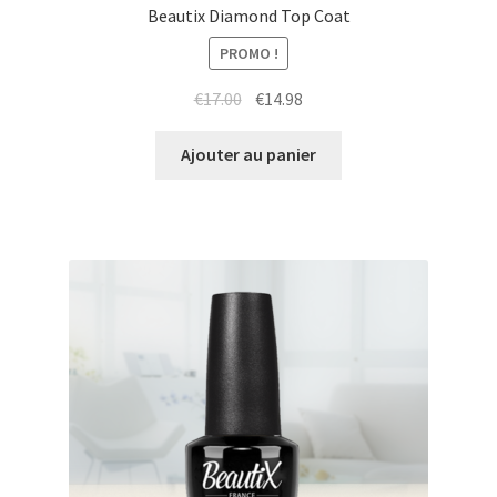
Beautix Diamond Top Coat
PROMO !
Le
Le
€
17.00
€
14.98
prix
prix
initial
actuel
Ajouter au panier
était :
est :
€17.00.
€14.98.