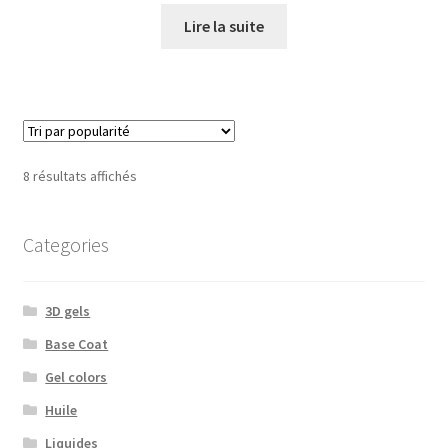
initial
actuel
Lire la suite
était :
est :
€17.00.
€14.98.
Trié
8 résultats affichés
par
popularité
Categories
3D gels
Base Coat
Gel colors
Huile
Liquides