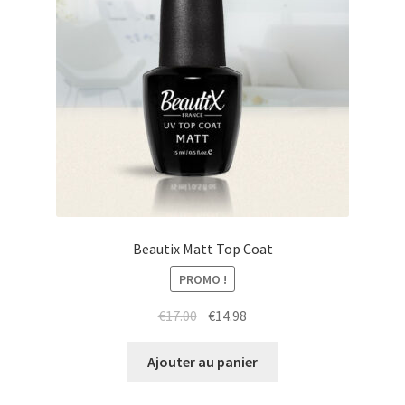
Beautix Matt Top Coat
PROMO !
Le
Le
€
17.00
€
14.98
prix
prix
initial
actuel
Ajouter au panier
était :
est :