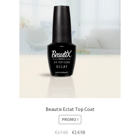
Beautix Eclat Top Coat
PROMO !
Le
Le
€
17.00
€
14.98
prix
prix