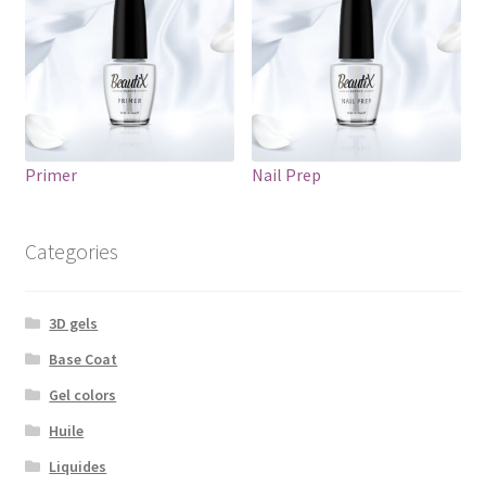
Primer
Nail Prep
Categories
3D gels
Base Coat
Gel colors
Huile
Liquides