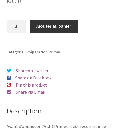
€
8.00
quantité
Ajouter au panier
de
Acid
Primer
Catégorie :
Préparation Primer
Share on Twitter
Share on Facebook
Pin this product
Share via Email
Description
Avant d’appliquer l’ACID Primer, il est recommandé