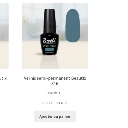
utix
Vernis semi-permanent Beautix
816
PROMO !
Le
Le
€
17.00
€
14.98
prix
prix
initial
actuel
Ajouter au panier
était :
est :
€17.00.
€14.98.