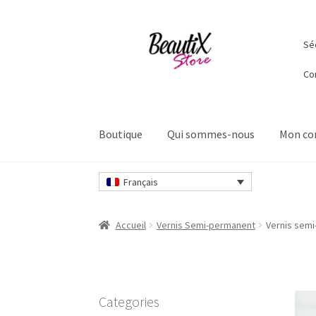
Aller
Aller
Séc
à
au
la
contenu
Co
navigation
Boutique
Qui sommes-nous
Mon c
Accueil
Contactez-nous
Livraisons et retours
Français
Sécurité et confidentialité
Validation
Accueil
Vernis Semi-permanent
Vernis semi
Categories