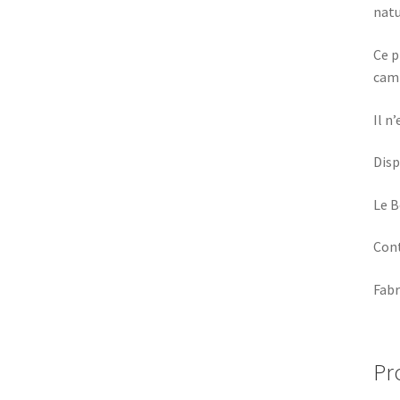
natu
Ce p
camp
Il n
Disp
Le B
Cont
Fabr
Pr