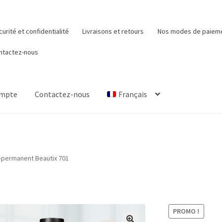
urité et confidentialité
Livraisons et retours
Nos modes de paiem
ntactez-nous
ompte
Contactez-nous
Français
Mon compte
Nos modes de paiement
Panier
Qui sommes-nous
-permanent Beautix 701
PROMO !