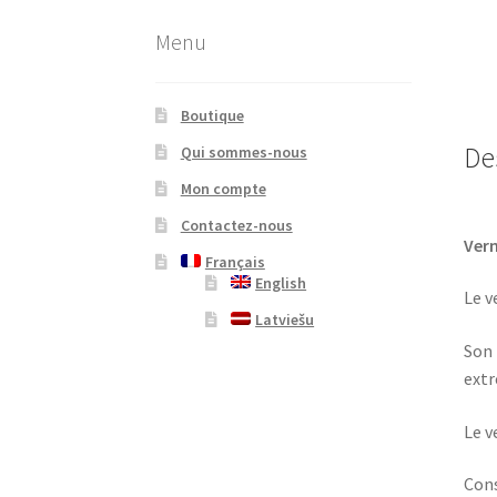
Menu
Boutique
De
Qui sommes-nous
Mon compte
Contactez-nous
Vern
Français
English
Le v
Latviešu
Son 
extr
Le v
Cons