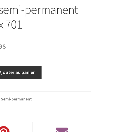
 semi-permanent
x 701
Le
98
prix
al
actuel
Ajouter au panier
 :
est :
00.
€14.98.
s Semi-permanent