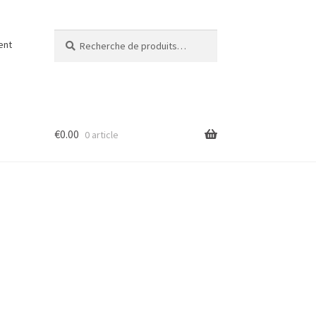
Recherche
Recherche
ent
pour :
€
0.00
0 article