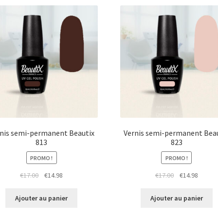
nis semi-permanent Beautix
Vernis semi-permanent Bea
813
823
PROMO !
PROMO !
Le
Le
Le
Le
€
17.00
€
14.98
€
17.00
€
14.98
prix
prix
prix
prix
initial
actuel
initial
actuel
Ajouter au panier
Ajouter au panier
était :
est :
était :
est :
€17.00.
€14.98.
€17.00.
€14.98.