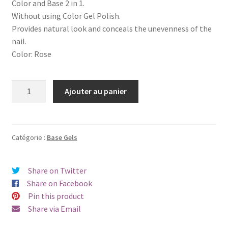
Color and Base 2 in 1.
Without using Color Gel Polish.
Provides natural look and conceals the unevenness of the
nail.
Color: Rose
quantité
Ajouter au panier
de
Color
Nude
UV
Catégorie :
Base Gels
Base
Gel
Share on Twitter
-
Share on Facebook
Rose
Pin this product
Share via Email