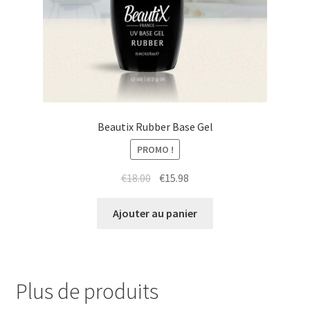
Beautix Rubber Base Gel
PROMO !
Le
Le
€
18.00
€
15.98
prix
prix
initial
actuel
Ajouter au panier
était :
est :
€18.00.
€15.98.
Plus de produits