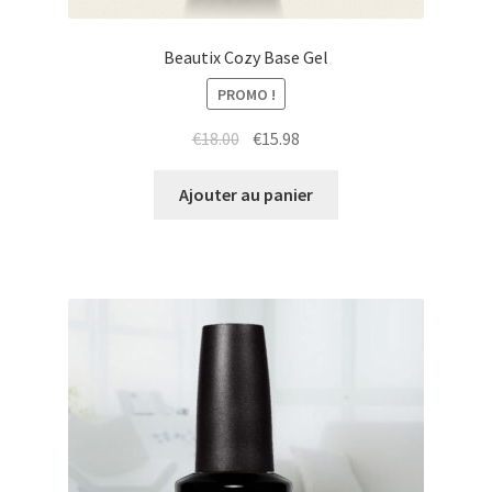
Beautix Cozy Base Gel
PROMO !
Le
Le
€
18.00
€
15.98
prix
prix
initial
actuel
Ajouter au panier
était :
est :
€18.00.
€15.98.