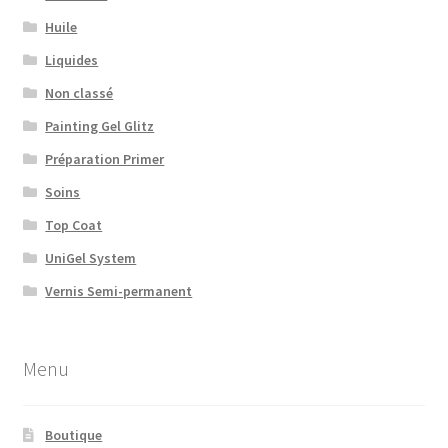
Huile
Liquides
Non classé
Painting Gel Glitz
Préparation Primer
Soins
Top Coat
UniGel System
Vernis Semi-permanent
Menu
Boutique