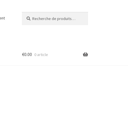
Recherche
Recherche
ent
pour :
€
0.00
0 article