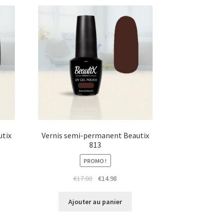
utix
Vernis semi-permanent Beautix
813
PROMO !
Le
Le
€
17.00
€
14.98
prix
prix
initial
actuel
Ajouter au panier
était :
est :
€17.00.
€14.98.