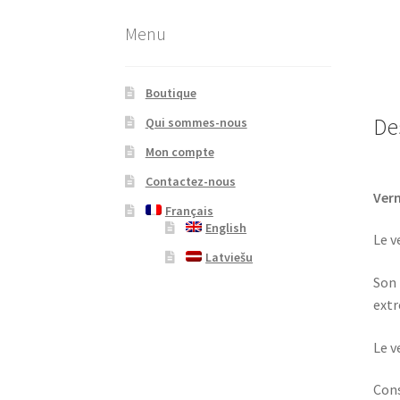
Menu
Boutique
De
Qui sommes-nous
Mon compte
Contactez-nous
Vern
Français
English
Le v
Latviešu
Son 
extr
Le v
Cons