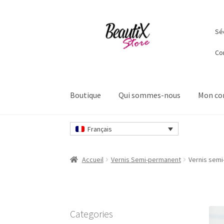
Aller
Aller
Séc
à
au
la
contenu
Co
navigation
Boutique
Qui sommes-nous
Mon c
Accueil
Contactez-nous
Livraisons et retours
Français
Sécurité et confidentialité
Validation
Accueil
Vernis Semi-permanent
Vernis semi
Categories