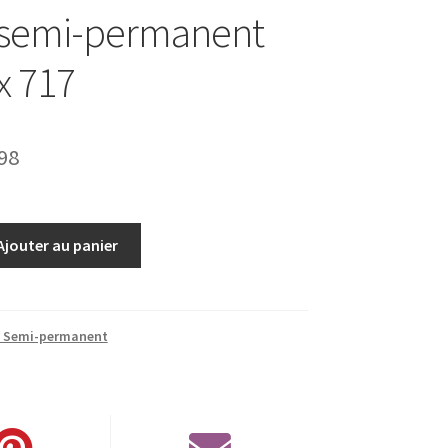
 semi-permanent
x 717
Le
98
prix
al
actuel
Ajouter au panier
 :
est :
00.
€14.98.
s Semi-permanent