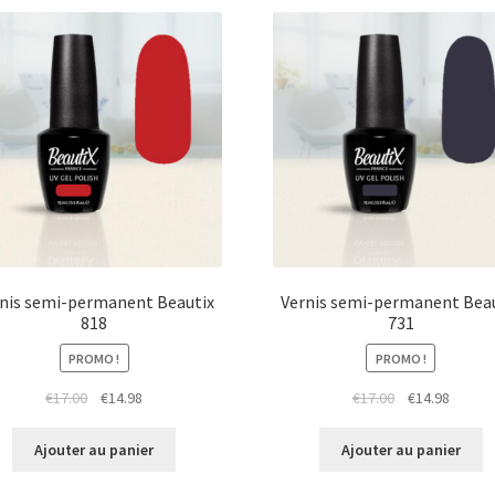
nis semi-permanent Beautix
Vernis semi-permanent Bea
818
731
PROMO !
PROMO !
Le
Le
Le
Le
€
17.00
€
14.98
€
17.00
€
14.98
prix
prix
prix
prix
initial
actuel
initial
actuel
Ajouter au panier
Ajouter au panier
était :
est :
était :
est :
€17.00.
€14.98.
€17.00.
€14.98.