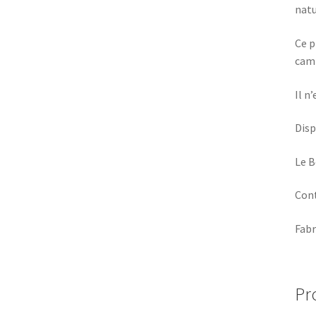
natu
Ce p
camp
Il n
Disp
Le B
Cont
Fabr
Pr