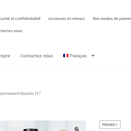
urité et confidentialité
Livraisons et retours
Nos modes de paiem
ntactez-nous
ompte
Contactez-nous
Français
Mon compte
Nos modes de paiement
Panier
Qui sommes-nous
-permanent Beautix 717
PROMO !