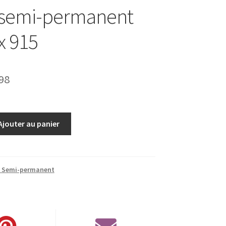
 semi-permanent
x 915
Le
98
prix
al
actuel
Ajouter au panier
 :
est :
00.
€14.98.
s Semi-permanent