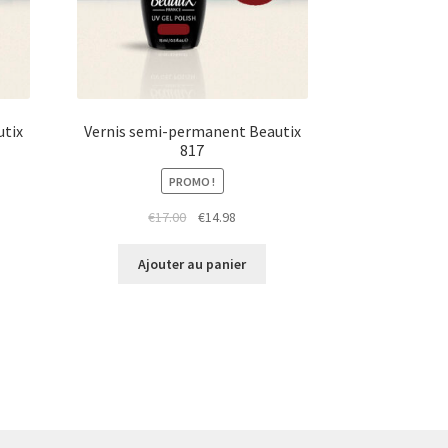
utix
Vernis semi-permanent Beautix
817
PROMO !
Le
Le
€
17.00
€
14.98
prix
prix
initial
actuel
Ajouter au panier
était :
est :
€17.00.
€14.98.