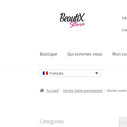
Aller
Aller
Séc
à
au
la
contenu
Co
navigation
Boutique
Qui sommes-nous
Mon c
Accueil
Contactez-nous
Livraisons et retours
Français
Sécurité et confidentialité
Validation
Accueil
Vernis Semi-permanent
Vernis semi
Categories