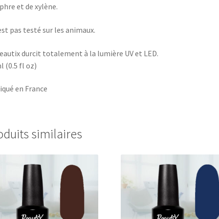
hre et de xylène.
’est pas testé sur les animaux.
eautix durcit totalement à la lumière UV et LED.
l (0.5 fl oz)
iqué en France
oduits similaires