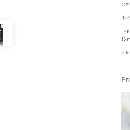
camp
Il n
Le B
15 m
Fabr
Pr