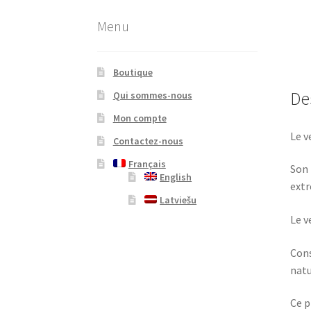
Menu
Boutique
De
Qui sommes-nous
Mon compte
Le v
Contactez-nous
Français
Son 
English
extr
Latviešu
Le v
Cons
natu
Ce p