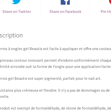
Share on Twitter
Share on Facebook
Pin th
scription
ernis à ongles gel Beautix est facile à appliquer et offre une couleu
pinceau contour innovant permet d’enduire uniformément chaque on
émité arrondie suit la forme de l’ongle pour une application facile
ernis gel Beautix est super pigmenté, parfait pour le nail art.
istance plus crémeuse et flexible. Il n’y a pas de dommages ou de r
relle.
roduit est exempt de formaldéhyde, de résine de formaldéhyde, de 