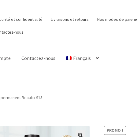
urité et confidentialité
Livraisons et retours
Nos modes de paiem
ntactez-nous
ompte
Contactez-nous
Français
Mon compte
Nos modes de paiement
Panier
Qui sommes-nous
-permanent Beautix 915
PROMO !