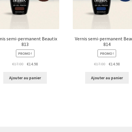
nis semi-permanent Beautix
Vernis semi-permanent Bea
813
814
PROMO !
PROMO !
Le
Le
Le
Le
€
17.00
€
14.98
€
17.00
€
14.98
prix
prix
prix
prix
initial
actuel
initial
actuel
Ajouter au panier
Ajouter au panier
était :
est :
était :
est :
€17.00.
€14.98.
€17.00.
€14.98.
us de produits