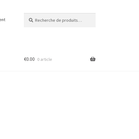
Recherche
Recherche
ent
pour :
€
0.00
0 article