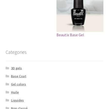
Beautix Base Gel
Categories
3D gels
Base Coat
Gel colors
Huile
Liquides
Non classé