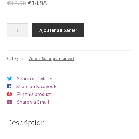
Le
Le
€
17.00
€
14.98
prix
prix
initial
actuel
quantité
Ajouter au panier
de
était :
est :
Vernis
€17.00.
€14.98.
semi-
permanent
Catégorie :
Vernis Semi-permanent
Beautix
241
Share on Twitter
Share on Facebook
Pin this product
Share via Email
Description