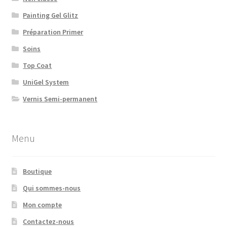
Painting Gel Glitz
Préparation Primer
Soins
Top Coat
UniGel System
Vernis Semi-permanent
Menu
Boutique
Qui sommes-nous
Mon compte
Contactez-nous