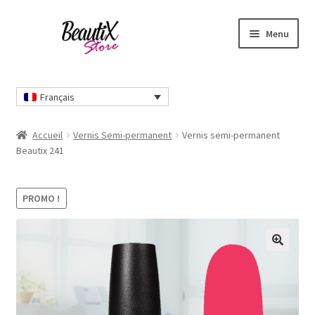
Aller
Aller
Menu
à
au
la
contenu
Accueil
navigation
Français
Contactez-nous
Accueil
Vernis Semi-permanent
Vernis semi-permanent
Livraisons et retours
Beautix 241
Mon compte
PROMO !
Nos modes de paiement
🔍
Panier
Qui sommes-nous