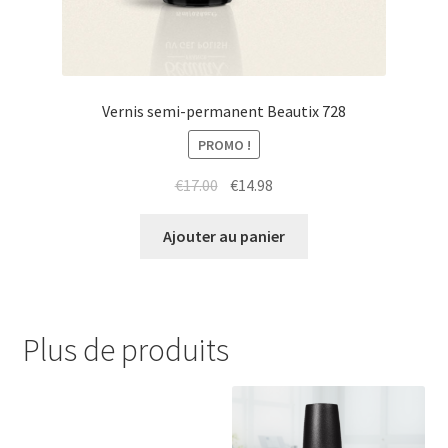
Vernis semi-permanent Beautix 728
PROMO !
Le
Le
€
17.00
€
14.98
prix
prix
initial
actuel
Ajouter au panier
était :
est :
€17.00.
€14.98.
Plus de produits