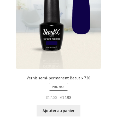
Vernis semi-permanent Beautix 730
PROMO !
Le
Le
€
17.00
€
14.98
prix
prix
initial
actuel
Ajouter au panier
était :
est :