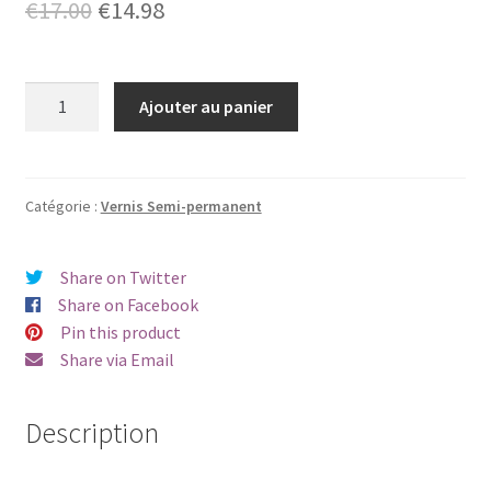
Le
Le
€
17.00
€
14.98
prix
prix
initial
actuel
quantité
Ajouter au panier
de
était :
est :
Vernis
€17.00.
€14.98.
semi-
permanent
Catégorie :
Vernis Semi-permanent
Beautix
824
Share on Twitter
Share on Facebook
Pin this product
Share via Email
Description