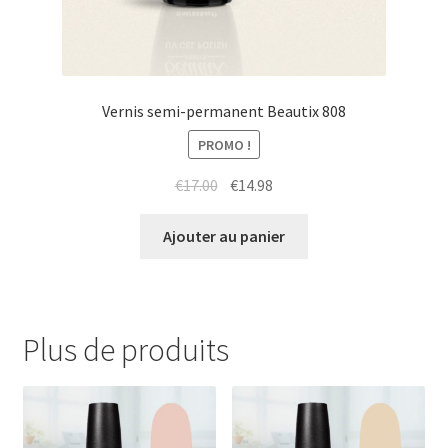
Vernis semi-permanent Beautix 808
PROMO !
Le
Le
€
17.00
€
14.98
prix
prix
initial
actuel
Ajouter au panier
était :
est :
€17.00.
€14.98.
Plus de produits