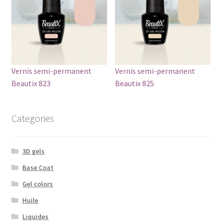
Vernis semi-permanent
Vernis semi-permanent
Beautix 823
Beautix 825
Categories
3D gels
Base Coat
Gel colors
Huile
Liquides