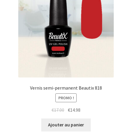
Vernis semi-permanent Beautix 818
PROMO !
Le
Le
€
17.00
€
14.98
prix
prix
initial
actuel
Ajouter au panier
était :
est :