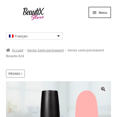
Aller
Aller
Menu
à
au
la
contenu
Accueil
navigation
Français
Contactez-nous
Accueil
Vernis Semi-permanent
Vernis semi-permanent
Livraisons et retours
Beautix 824
Mon compte
PROMO !
Nos modes de paiement
🔍
Panier
Qui sommes-nous