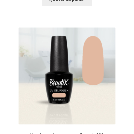
était :
est :
€17.00.
€14.98.