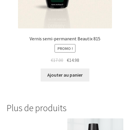
Vernis semi-permanent Beautix 815
PROMO !
Le
Le
€
17.00
€
14.98
prix
prix
initial
actuel
Ajouter au panier
était :
est :
€17.00.
€14.98.
Plus de produits