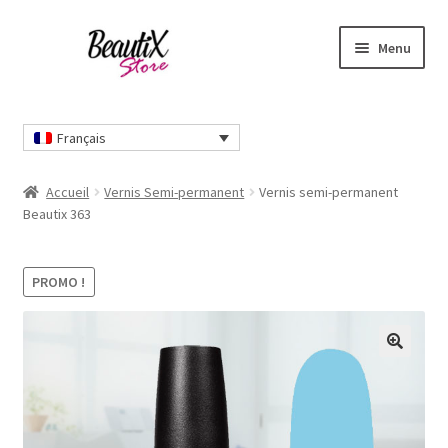
Aller
Aller
Menu
à
au
la
contenu
Accueil
navigation
Français
Contactez-nous
Accueil
Vernis Semi-permanent
Vernis semi-permanent
Livraisons et retours
Beautix 363
Mon compte
PROMO !
Nos modes de paiement
🔍
Panier
Qui sommes-nous