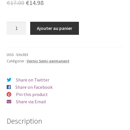
Le
Le
€
17.00
€
14.98
prix
prix
initial
actuel
quantité
Ajouter au panier
de
était :
est :
Vernis
€17.00.
€14.98.
semi-
permanent
UGS :
btx363
Catégorie :
Vernis Semi-permanent
Beautix
363
Share on Twitter
Share on Facebook
Pin this product
Share via Email
Description