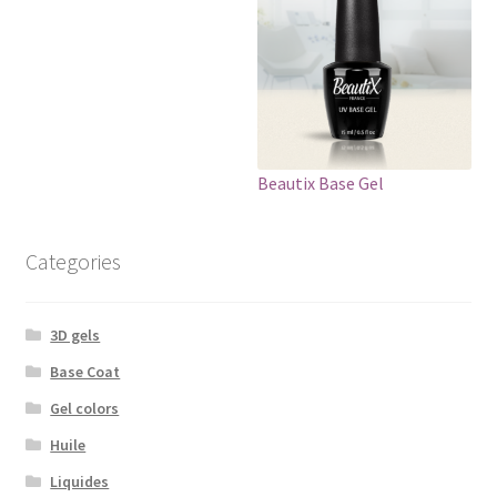
Beautix Base Gel
Categories
3D gels
Base Coat
Gel colors
Huile
Liquides