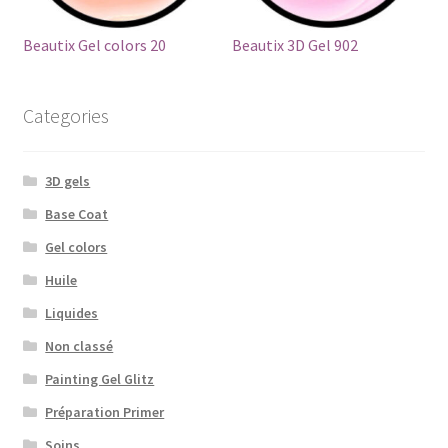
Beautix Gel colors 20
Beautix 3D Gel 902
Categories
3D gels
Base Coat
Gel colors
Huile
Liquides
Non classé
Painting Gel Glitz
Préparation Primer
Soins