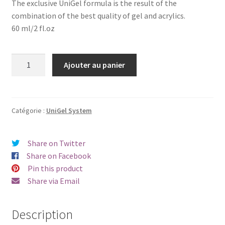
The exclusive UniGel formula is the result of the
combination of the best quality of gel and acrylics.
60 ml/2 fl.oz
quantité
Ajouter au panier
de
UniGel
System
1007
Catégorie :
UniGel System
-
30ml
Share on Twitter
Share on Facebook
Pin this product
Share via Email
Description